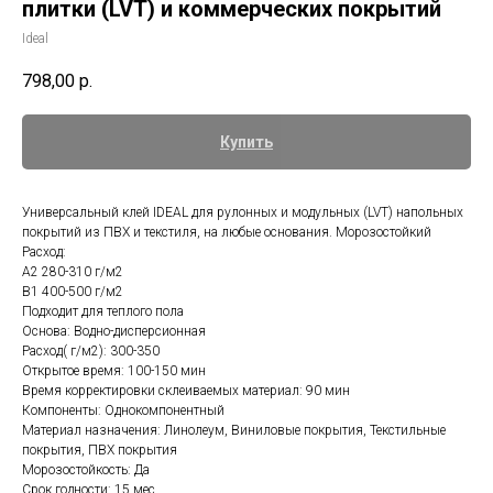
плитки (LVT) и коммерческих покрытий
Ideal
798,00
р.
Купить
Универсальный клей IDEAL для рулонных и модульных (LVT) напольных
покрытий из ПВХ и текстиля, на любые основания. Морозостойкий
Расход:
А2 280-310 г/м2
B1 400-500 г/м2
Подходит для теплого пола
Основа: Водно-дисперсионная
Расход( г/м2): 300-350
Открытое время: 100-150 мин
Время корректировки склеиваемых материал: 90 мин
Компоненты: Однокомпонентный
Материал назначения: Линолеум, Виниловые покрытия, Текстильные
покрытия, ПВХ покрытия
Морозостойкость: Да
Срок годности: 15 мес