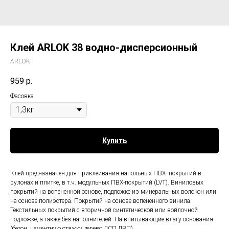
Клей ARLOK 38 водно-дисперсионный
ARLOK
959
р.
Фасовка
Купить
Клей предназначен для приклеивания напольных ПВХ- покрытий в
рулонах и плитке, в т.ч. модульных ПВХ-покрытий (LVT). Виниловых
покрытий на вспененной основе, подложке из минеральных волокон или
на основе полиэстера. Покрытий на основе вспененного винила.
Текстильных покрытий с вторичной синтетической или войлочной
подложке, а также без наполнителей. На впитывающие влагу основания
(бетон, цементную стяжку,дерево,ДСП,ДВП).