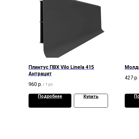
Плинтус ПВХ Vilo Linela 415
Молди
Антрацит
427
р.
960
р.
/
1 pc
Подробнее
П
Купить