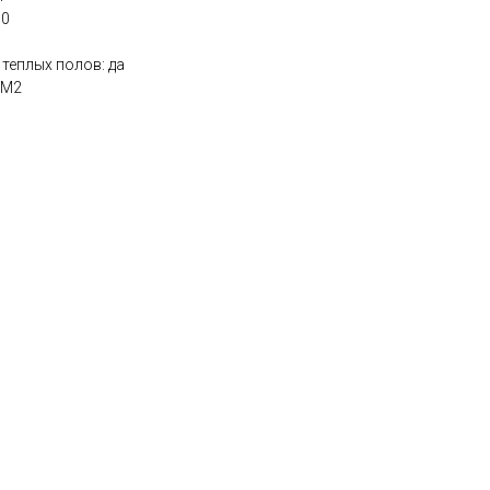
10
теплых полов: да
КМ2