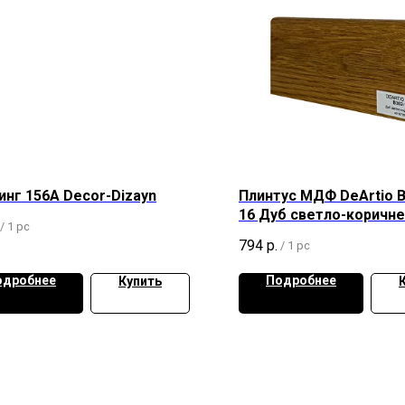
нг 156А Decor-Dizayn
Плинтус МДФ DeArtio B
16 Дуб светло-коричн
/
1 pc
794
р.
/
1 pc
одробнее
Подробнее
Купить