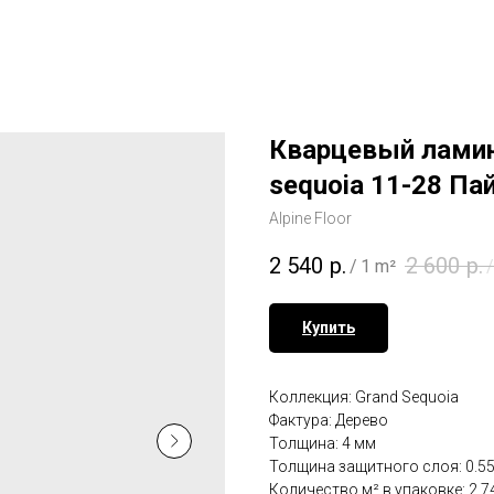
Кварцевый ламина
sequoia 11-28 Па
Alpine Floor
2 540
р.
2 600
р.
/
1 m²
/
Купить
Коллекция: Grand Sequoia
Фактура: Дерево
Толщина: 4 мм
Толщина защитного слоя: 0.5
Количество м² в упаковке: 2.7