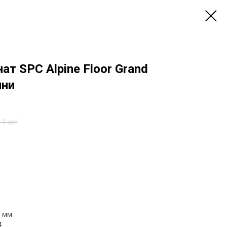
т SPC Alpine Floor Grand
йни
1 m²
5 мм
4