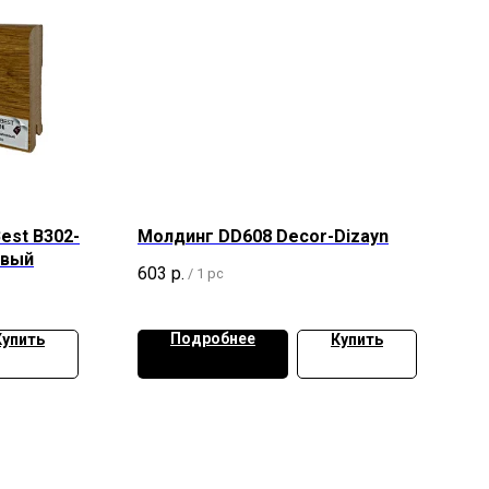
est B302-
Молдинг DD608 Decor-Dizayn
евый
603
р.
/
1 pc
Подробнее
Купить
Купить