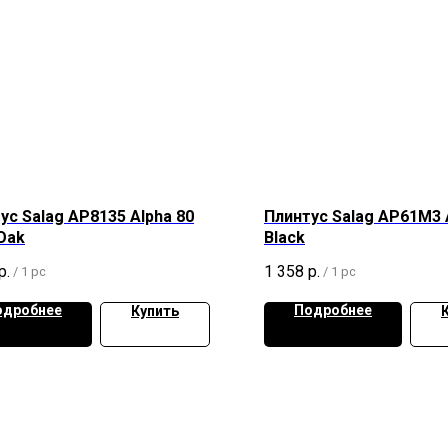
ус Salag AP8135 Alpha 80
Плинтус Salag AP61M3 
 Oak
Black
р.
1 358
р.
/
1 pc
/
1 pc
одробнее
Подробнее
Купить