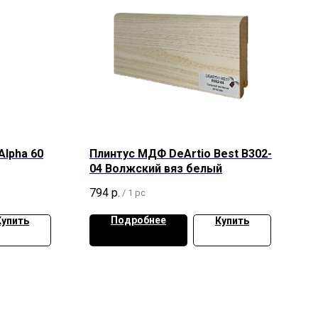
Alpha 60
Плинтус МДФ DeArtio Best B302-
04 Волжский вяз белый
794
р.
/
1 pc
Подробнее
Купить
Купить