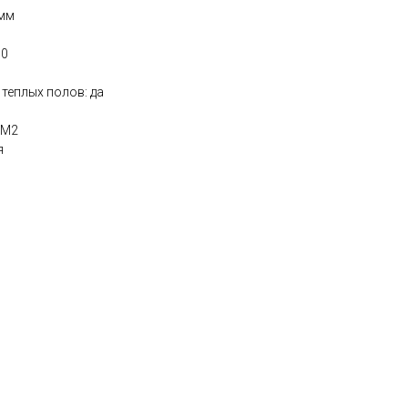
 мм
10
теплых полов: да
КМ2
я