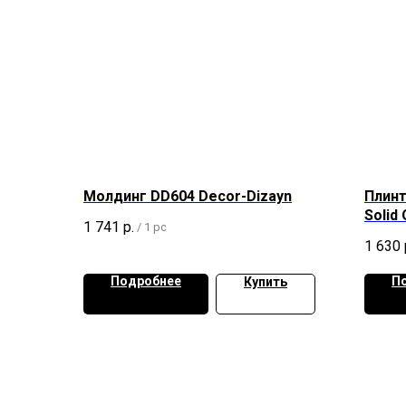
Молдинг DD604 Decor-Dizayn
Плинт
Solid
1 741
р.
/
1 pc
1 630
Подробнее
П
Купить