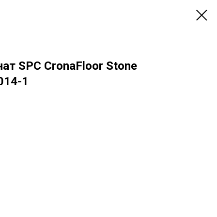
ат SPC CronaFloor Stone
014-1