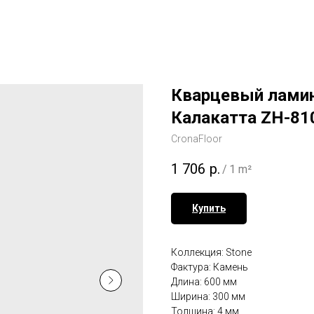
Кварцевый ламин
Калакатта ZH-81
CronaFloor
1 706
р.
/
1 m²
Купить
Коллекция: Stone
Фактура: Камень
Длина: 600 мм
Ширина: 300 мм
Толщина: 4 мм