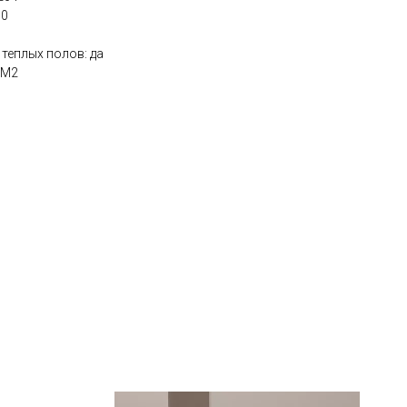
10
теплых полов: да
КМ2