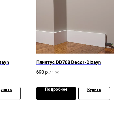
zayn
Плинтус DD708 Decor-Dizayn
690
р.
/
1 pc
Подробнее
Купить
Купить