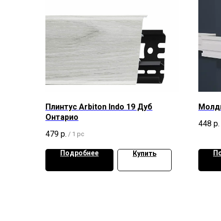
Плинтус Arbiton Indo 19 Дуб
Молди
Онтарио
448
р.
479
р.
/
1 pc
Подробнее
П
Купить