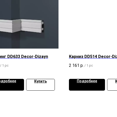
нг DD633 Decor-Dizayn
Карниз DD514 Decor-Di
2 161
р.
/
1 pc
/
1 pc
одробнее
Подробнее
Купить