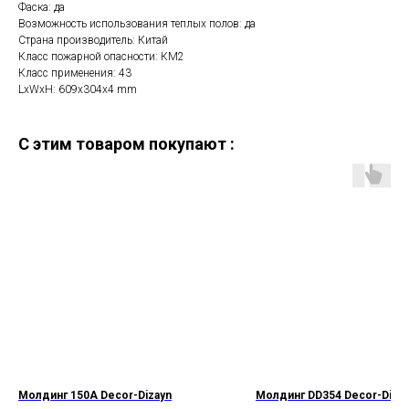
Фаска: да
Возможность использования теплых полов: да
Страна производитель: Китай
Класс пожарной опасности: КМ2
Класс применения: 43
LxWxH: 609x304x4 mm
C этим товаром покупают :
Молдинг 150А Decor-Dizayn
Молдинг DD354 Decor-Diza