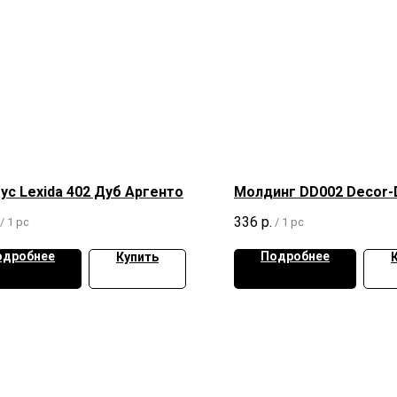
ус Lexida 402 Дуб Аргенто
Молдинг DD002 Decor-
336
р.
/
1 pc
/
1 pc
одробнее
Подробнее
Купить