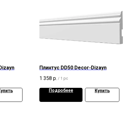
Dizayn
Плинтус DD50 Decor-Dizayn
1 358
р.
/
1 pc
Подробнее
Купить
Купить