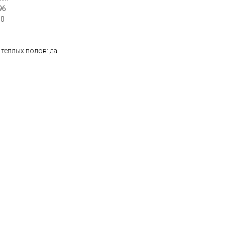
96
10
теплых полов: да