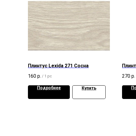
Плинтус Lexida 271 Сосна
Плинт
160
р.
270
р.
/
1 pc
Подробнее
П
Купить