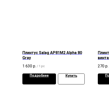
Плинтус Salag AP81M2 Alpha 80
Плинт
Gray
винт
1 630
р.
270
р.
/
1 pc
Подробнее
П
Купить