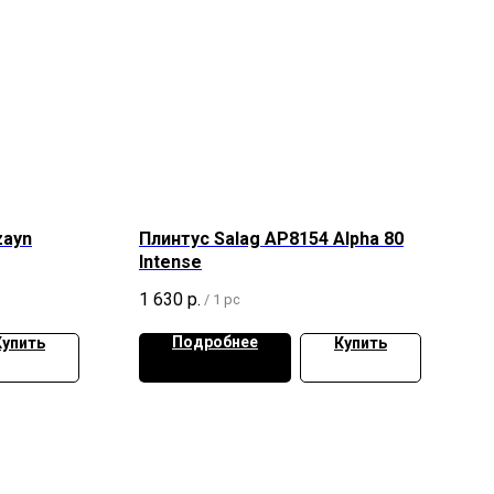
zayn
Плинтус Salag AP8154 Alpha 80
Intense
1 630
р.
/
1 pc
Подробнее
Купить
Купить