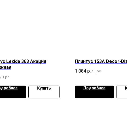
ус Lexida 363 Акация
Плинтус 153А Decor-Di
ажная
1 084
р.
/
1 pc
/
1 pc
одробнее
Подробнее
Купить