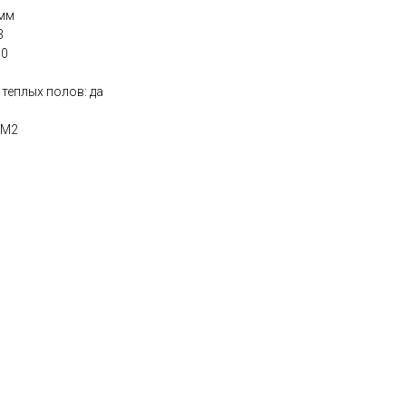
 мм
3
10
теплых полов: да
КМ2