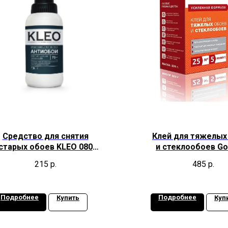
Средство для снятия
Клей для тяжелых
старых обоев KLEO 080
и стеклообоев Go
DELETE 75
215
р.
485
р.
Подробнее
Подробнее
Купить
Куп