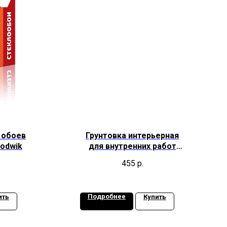
 обоев
Грунтовка интерьерная
odwik
для внутренних работ
KLEO INSIDE
455
р.
Подробнее
ить
Купить