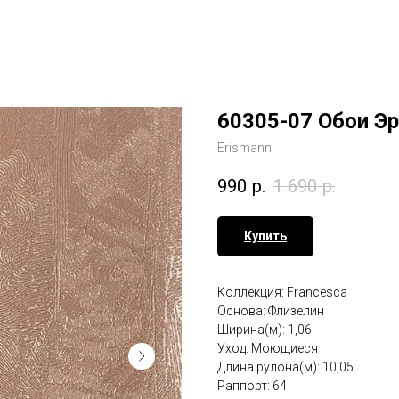
60305-07 Обои Э
Erismann
990
р.
1 690
р.
Купить
Коллекция: Francesca
Основа: Флизелин
Ширина(м): 1,06
Уход: Моющиеся
Длина рулона(м): 10,05
Раппорт: 64