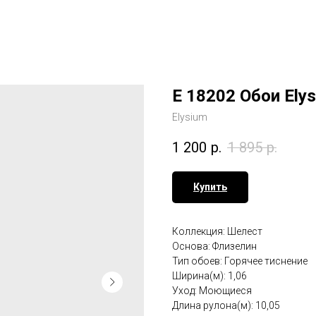
E 18202 Обои Ely
Elysium
1 200
р.
1 895
р.
Купить
Коллекция: Шелест
Основа: Флизелин
Тип обоев: Горячее тиснение
Ширина(м): 1,06
Уход: Моющиеся
Длина рулона(м): 10,05