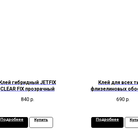
Клей гибридный JETFIX
Клей для всех т
CLEAR FIX прозрачный
флизелиновых обо
ADHESIVA TN
840
р.
690
р.
Подробнее
Подробнее
Купить
Куп