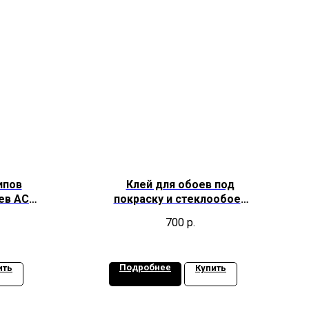
ипов
Клей для обоев под
ев ACM
покраску и стеклообоев
T
ACM ADHESIVA TDV
700
р.
Подробнее
ить
Купить