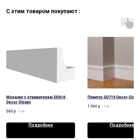
C этим товаром покупают :
Молдинг с отражателем DD616
Плинтус DD719 Decor-Dizay
Decor-Dizayn
1 066
р.
/
1 pc
560
р.
/
1 pc
Подробнее
Подробнее