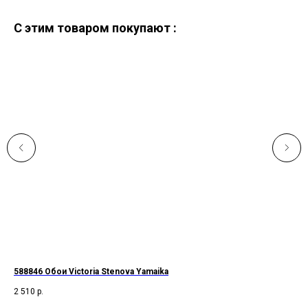
C этим товаром покупают :
588846 Обои Victoria Stenova Yamaika
587
2 510
р.
2 4