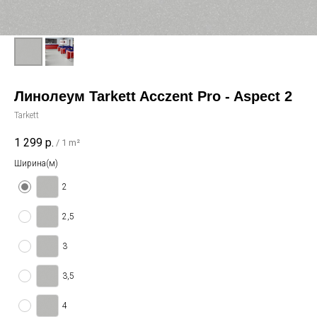
Линолеум Tarkett Acczent Pro - Aspect 2
Tarkett
1 299
р.
/
1 m²
Ширина(м)
2
2,5
3
3,5
4