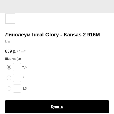
Линолеум Ideal Glory - Kansas 2 916M
Ideal
839
р.
/
1 m²
Ширина(м)
2,5
3
3,5
Купить