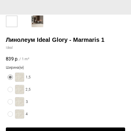
Линолеум Ideal Glory - Marmaris 1
Ideal
839
р.
/
1 m²
Ширина(м)
1,5
2,5
3
4