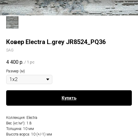
Ковер Electra L.grey JR8524_PQ36
SAG
4 400
р.
/
1 pc
Размер (м)
Купить
Коллекция: Electra
Вес (кг/м²): 1.8
Толщина: 10 мм
Высота ворса: 10 (+/-1) мм