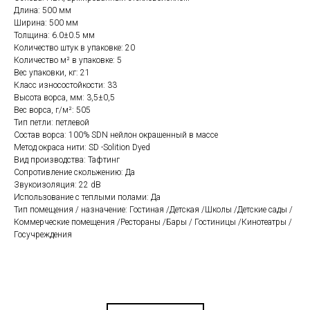
Длина: 500 мм
Ширина: 500 мм
Толщина: 6.0±0.5 мм
Количество штук в упаковке: 20
Количество м² в упаковке: 5
Вес упаковки, кг: 21
Класс износостойкости: 33
Высота ворса, мм: 3,5±0,5
Вес ворса, г/м²: 505
Тип петли: петлевой
Состав ворса: 100% SDN нейлон окрашенный в массе
Метод окраса нити: SD -Solition Dyed
Вид производства: Тафтинг
Сопротивление скольжению: Да
Звукоизоляция: 22 dB
Использование с теплыми полами: Да
Тип помещения / назначение: Гостиная /Детская /Школы /Детские сады /
Коммерческие помещения /Рестораны /Бары / Гостиницы /Кинотеатры /
Госучреждения