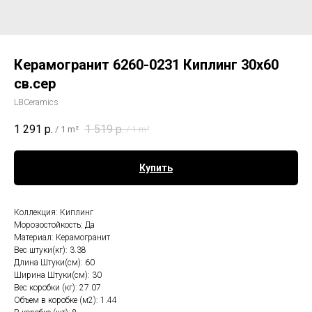
Керамогранит 6260-0231 Киплинг 30х60
св.сер
LBCeramics
1 291
р.
1 519
р.
/
1 m²
/
1 m²
Купить
Коллекция: Киплинг
Морозостойкость: Да
Материал: Керамогранит
Вес штуки(кг): 3.38
Длина Штуки(см): 60
Ширина Штуки(см): 30
Вес коробки (кг): 27.07
Объем в коробке (м2): 1.44