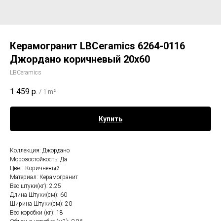
Керамогранит LBCeramics 6264-0116
Джордано коричневый 20х60
LBCeramics
1 459
р.
/
1 m²
Купить
Коллекция: Джордано
Морозостойкость: Да
Цвет: Коричневый
Материал: Керамогранит
Вес штуки(кг): 2.25
Длина Штуки(см): 60
Ширина Штуки(см): 20
Вес коробки (кг): 18