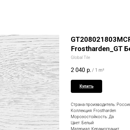
GT208021803MСR
Frostharden_GT 
Global Tile
2 040
р.
/
1 m²
Купить
Страна производитель: Росси
Коллекция: Frostharden
Морозостойкость: Да
Цвет: Белый
Материал: Керамогранит