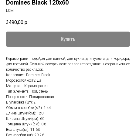
Domines Black 120х60
LCM
3490,00
р.
Купить
Керамогранит подойдет для ванной, для кухни, для туалета, для коридора,
для гостиной. Большой ассортимент позволяет создавать неограниченное
количество раскладок.
Коллекция: Domines Black
Морозостойкость: Да
Материал: Керамогранит
Тип элемента: Пол, стены
Поверхность: Полированная
В упаковке (шт): 2
Объем в коробке (м2): 1.44
Длина Штуки(см): 120
Ширина Штуки(см): 60
Толщина Штуки(см): 0.8
Вес штуки(кг): 11.63
Вес коробки (кг): 23.26