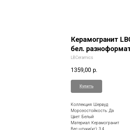
Керамогранит LB
бел. разноформат
LBCeramics
1359,00
р.
Купить
Коллекция: Шервуд
Морозостойкость: Да
Цвет: Белый
Материал: Керамогранит
Вес штуки(кг): 3.4