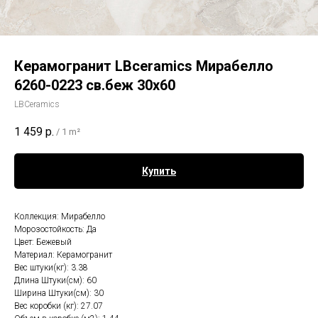
Керамогранит LBceramics Мирабелло
6260-0223 св.беж 30х60
LBCeramics
1 459
р.
/
1 m²
Купить
Коллекция: Мирабелло
Морозостойкость: Да
Цвет: Бежевый
Материал: Керамогранит
Вес штуки(кг): 3.38
Длина Штуки(см): 60
Ширина Штуки(см): 30
Вес коробки (кг): 27.07