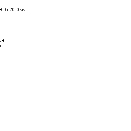
800 х 2000 мм
ая
я