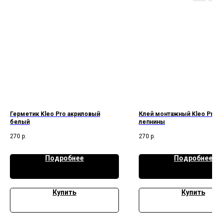
Герметик Kleo Pro акриловый
Клей монтажный Kleo Pro 
белый
лепнины
270
р.
270
р.
Подробнее
Подробнее
Купить
Купить