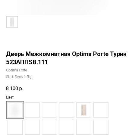
Дверь Межкомнатная Optima Porte Турин
523АППSB.111
Optima Porte
SKU:
Белый Лед
8 100
р.
Цвет