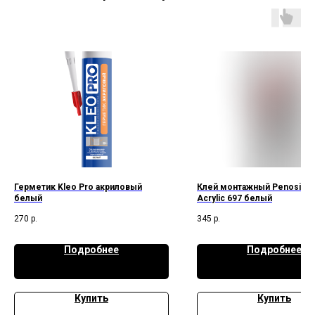
Герметик Kleo Pro акриловый
Клей монтажный Penosil Sp
белый
Acrylic 697 белый
270
р.
345
р.
Подробнее
Подробнее
Купить
Купить